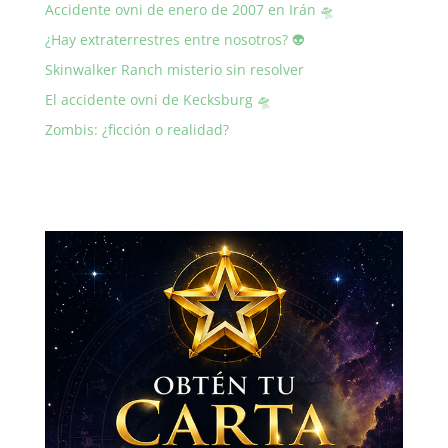
Accidente ovni de enero de 2007 en Irán 🛸
¿Hay extraterrestres entre nosotros? 👽
Skinwalker Ranch misterio sin resolver
El accidente ovni de Kecksburg 🛸
Zombis: ¿ficción o realidad?